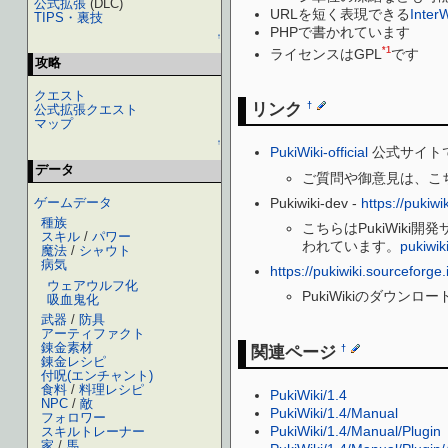
公式拡張
(DLC)
URLを短く表現できる
InterW
TIPS・裏技
PHPで書かれています
↑
*1
ライセンスはGPL
です
攻略
クエスト
リンク
†
公式拡張クエスト
マップ
↑
PukiWiki-official
公式サイト
データ
ご質問や御意見は、こ
Pukiwiki-dev -
https://pukiwi
ゲームデータ
種族
こちらはPukiWiki
スキル
/
パワー
われています。
pukiwi
魔法
/
シャウト
病気
https://pukiwiki.sourceforg
ウェアウルフ化
PukiWikiのダウン
吸血鬼化
武器
/
防具
アーティファクト
錬金素材
関連ページ
†
錬金レシピ
付呪(エンチャント)
食料
/
料理レシピ
PukiWiki/1.4
NPC
/
敵
PukiWiki/1.4/Manual
フォロワー
PukiWiki/1.4/Manual/Plugin
スキルトレーナー
家
/
馬