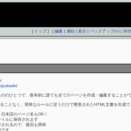
[
トップ
] [
編集
|
凍結
|
差分
|
バックアップ
(
+
) |
添
/
s/pukiwiki/
ばれているもののひとつで、基本的に誰でも全てのページを作成・編集することが
ることなく、簡単なルールに従うだけで整形されたHTML文書を生成で
日本語のページ名もOK！
ァイルに保存されます
存されるので、復旧も簡単
能です