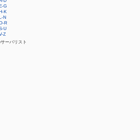
/A-D
/E-G
/H-K
L-N
/O-R
/S-U
V-Z
のサーバリスト