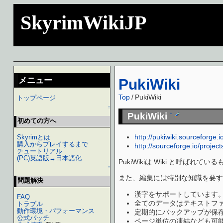
SkyrimWikiJP
メニュー
PukiWiki
Top
/
PukiWiki
トップページ
↑
PukiWiki
†
初めての方へ
http://pukiwiki.sourceforge.io
Skyrimとは
購入からプレイするまで
http://sourceforge.io/project
チュートリアル
(PC)英語版→日本語化
PukiWikiは Wiki と呼
↑
また、編集には特別な知識を要す
問題解決
漢字をサポートしています。
FAQ
全てのデータはテキストフ
トラブル
動作環境・パフォーマンス
定期的にバックアップが保
公式パッチ
ページ単位の凍結なども可