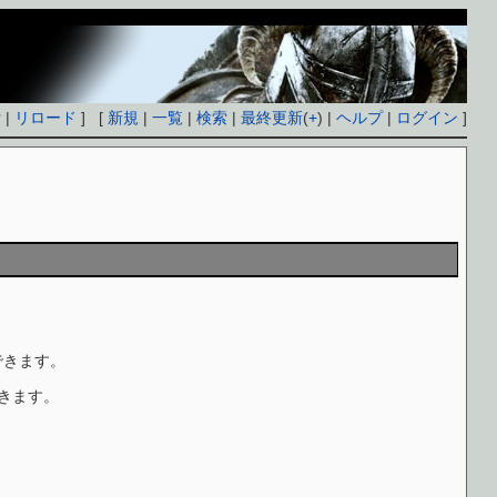
付
|
リロード
] [
新規
|
一覧
|
検索
|
最終更新
(
+
) |
ヘルプ
|
ログイン
]
できます。
きます。