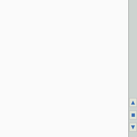
▲
■
▼