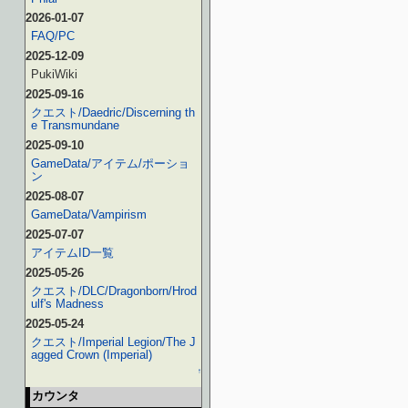
2026-01-07
FAQ/PC
2025-12-09
PukiWiki
2025-09-16
クエスト/Daedric/Discerning th
e Transmundane
2025-09-10
GameData/アイテム/ポーショ
ン
2025-08-07
GameData/Vampirism
2025-07-07
アイテムID一覧
2025-05-26
クエスト/DLC/Dragonborn/Hrod
ulf's Madness
2025-05-24
クエスト/Imperial Legion/The J
agged Crown (Imperial)
↑
カウンタ