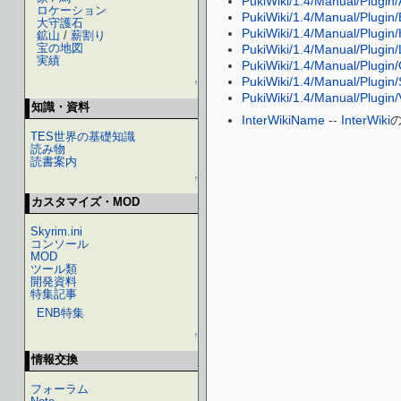
PukiWiki/1.4/Manual/Plugin
ロケーション
PukiWiki/1.4/Manual/Plugin
大守護石
PukiWiki/1.4/Manual/Plugin
鉱山
/
薪割り
宝の地図
PukiWiki/1.4/Manual/Plugin/
実績
PukiWiki/1.4/Manual/Plugin
PukiWiki/1.4/Manual/Plugin
↑
PukiWiki/1.4/Manual/Plugin/
知識・資料
InterWikiName
--
InterWiki
TES世界の基礎知識
読み物
読書案内
↑
カスタマイズ・MOD
Skyrim.ini
コンソール
MOD
ツール類
開発資料
特集記事
ENB特集
↑
情報交換
フォーラム