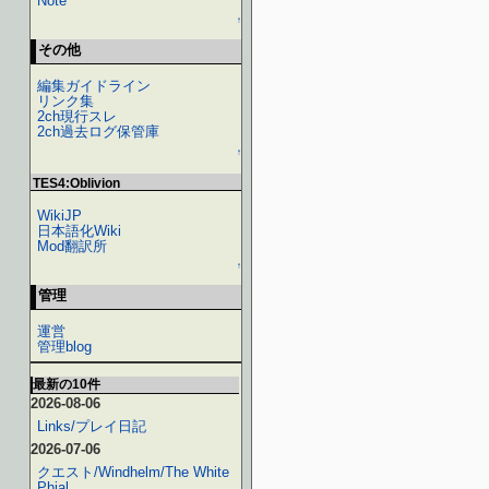
Note
↑
その他
編集ガイドライン
リンク集
2ch現行スレ
2ch過去ログ保管庫
↑
TES4:Oblivion
WikiJP
日本語化Wiki
Mod翻訳所
↑
管理
運営
管理blog
最新の10件
2026-08-06
Links/プレイ日記
2026-07-06
クエスト/Windhelm/The White
Phial