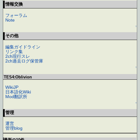
情報交換
フォーラム
Note
↑
その他
編集ガイドライン
リンク集
2ch現行スレ
2ch過去ログ保管庫
↑
TES4:Oblivion
WikiJP
日本語化Wiki
Mod翻訳所
↑
管理
運営
管理blog
最新の10件