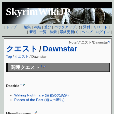
SkyrimWikiJP
[
トップ
] [
編集
|
凍結
|
差分
|
バックアップ
(
+
) |
添付
|
リロード
]
[
新規
|
一覧
|
検索
|
最終更新
(
+
) |
ヘルプ
|
ログイン
]
Note/クエスト/Dawnstar
?
クエスト
/
Dawnstar
Top
/
クエスト
/
Dawnstar
関連クエスト
†
↑
†
Daedric
Waking Nightmare (目覚めの悪夢)
Pieces of the Past (過去の断片)
↑
†
Miscellaneous