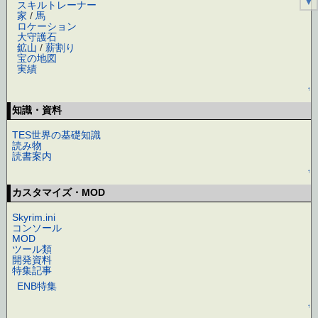
スキルトレーナー
家
/
馬
ロケーション
大守護石
鉱山
/
薪割り
宝の地図
実績
↑
知識・資料
TES世界の基礎知識
読み物
読書案内
↑
カスタマイズ・MOD
Skyrim.ini
コンソール
MOD
ツール類
開発資料
特集記事
ENB特集
↑