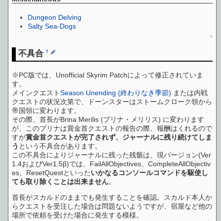
Dungeon Delving
Salty Sea-Dogs
↑
不具合
†
※PC版では、Unofficial Skyrim Patchによって修正されていま
す。
メインクエスト
Season Unending (終わりなき季節)
または内戦
クエストの状況次第で、ドーンスターはストームクローク領から
帝国領に変わります。
その際、首長がBrina Merilis (ブリナ・メリリス) に変わります
が、このブリナは賞金首クエストの報告の際、報酬はくれるので
すが
賞金首クエストが完了されず、ジャーナルに残り続けてしま
う
という不具合があります。
この不具合によりジャーナルに残った残骸は、現バージョン(Ver
1.4およびVer1.5β)では、FailAllObjectives、CompleteAllObjectiv
es、ResetQuestといった
いかなるコンソールコマンドを駆使し
ても取り除くことは出来ません
。
首長がスカルドのままでも発生することを確認。スカルド本人か
らクエストを受注した場合は問題ないようですが、宿屋など他の
場所で依頼を受けた場合に発生する模様。