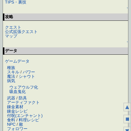
TIPS・裏技
↑
攻略
クエスト
公式拡張クエスト
マップ
↑
データ
ゲームデータ
種族
スキル
/
パワー
魔法
/
シャウト
病気
ウェアウルフ化
吸血鬼化
武器
/
防具
アーティファクト
▲
錬金素材
錬金レシピ
付呪(エンチャント)
■
食料
/
料理レシピ
NPC
/
敵
フォロワー
▼