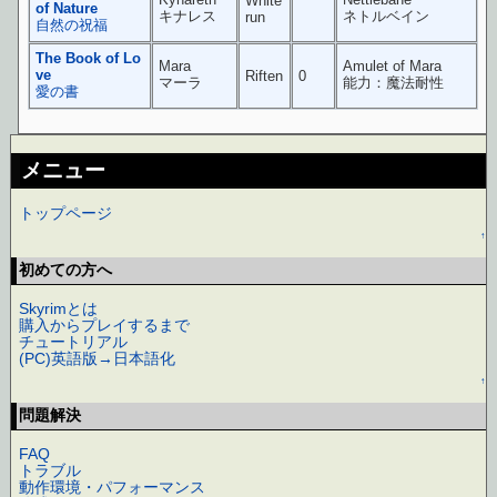
White
of Nature
キナレス
ネトルベイン
run
自然の祝福
The Book of Lo
Mara
Amulet of Mara
ve
Riften
0
マーラ
能力：魔法耐性
愛の書
メニュー
トップページ
↑
初めての方へ
Skyrimとは
購入からプレイするまで
チュートリアル
(PC)英語版→日本語化
↑
問題解決
FAQ
トラブル
動作環境・パフォーマンス