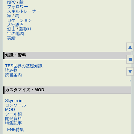
NPC
/
敵
フォロワー
スキルトレーナー
家
/
馬
ロケーション
大守護石
鉱山
/
薪割り
宝の地図
実績
▲
↑
知識・資料
■
TES世界の基礎知識
▼
読み物
読書案内
↑
カスタマイズ・MOD
Skyrim.ini
コンソール
MOD
ツール類
開発資料
特集記事
ENB特集