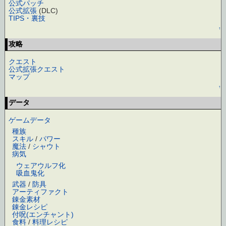
公式パッチ
公式拡張
(DLC)
TIPS・裏技
↑
攻略
クエスト
公式拡張クエスト
マップ
↑
データ
ゲームデータ
種族
スキル
/
パワー
魔法
/
シャウト
病気
ウェアウルフ化
吸血鬼化
武器
/
防具
アーティファクト
錬金素材
錬金レシピ
付呪(エンチャント)
食料
/
料理レシピ