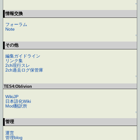
↑
情報交換
フォーラム
Note
↑
その他
編集ガイドライン
リンク集
2ch現行スレ
2ch過去ログ保管庫
↑
TES4:Oblivion
WikiJP
日本語化Wiki
Mod翻訳所
↑
管理
運営
管理blog