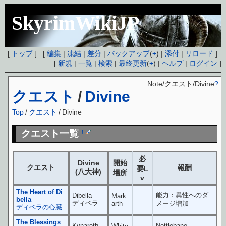
SkyrimWikiJP
[
トップ
] [
編集
|
凍結
|
差分
|
バックアップ
(
+
) |
添付
|
リロード
]
[
新規
|
一覧
|
検索
|
最終更新
(
+
) |
ヘルプ
|
ログイン
]
Note/クエスト/Divine
?
クエスト
/
Divine
Top
/
クエスト
/
Divine
クエスト一覧
†
必
Divine
開始
クエスト
報酬
要L
(八大神)
場所
v
The Heart of Di
能力：異性へのダ
Dibella
Mark
bella
ディベラ
arth
メージ増加
ディベラの心臓
The Blessings
Kynareth
Nettlebane