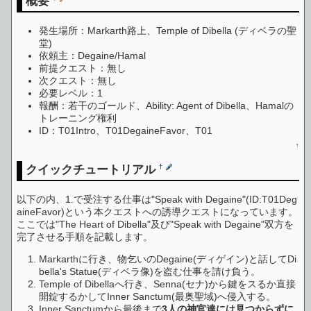
概要
発生場所：Markarth路上、Temple of Dibella (ディベラの聖
堂)
依頼主：Degaine/Hamal
前提クエスト：無し
次クエスト：無し
必要レベル：1
報酬：若干のゴールド、Ability: Agent of Dibella、Hamalの
トレーニング権利
ID：T01Intro、T01DegaineFavor、T01
↑
クイックチュートリアル
†
以下の内、1.で受注する仕事は"Speak with Degaine"(ID:T01Deg
aineFavor)という本クエストへの誘導クエストになっています。
ここでは"The Heart of Dibella"及び"Speak with Degaine"双方を
完了させる手順を記載します。
Markarthに行き、物乞いのDegaine(ディゲイン)と話してDi
bella's Statue(ディベラ像)を盗む仕事を請け負う。
Temple of Dibellaへ行き、Senna(セナ)から鍵をスるか直接
開錠するかしてInner Sanctum(最奥聖域)へ侵入する。
Inner Sanctumから最後まで
3人の神官達には見つからずに