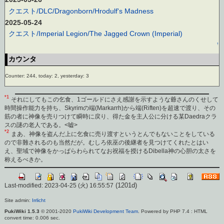
クエスト/DLC/Dragonborn/Hrodulf's Madness
2025-05-24
クエスト/Imperial Legion/The Jagged Crown (Imperial)
↑
カウンタ
Counter: 244, today: 2, yesterday: 3
*1
それにしてもこの乞食、1ゴールドにさえ感謝を示すような爺さんのくせして
時間操作能力を持ち、Skyrimの端(Markarrh)から端(Riften)を超速で渡り、その
筋の者に神像を売りつけて瞬時に戻り、得た金を主人公に分ける某Daedraクラ
スの謎の老人である。<嘘>
*2
まあ、神像を盗んだ上に乞食に売り渡すというとんでもないことをしている
ので非難されるのも当然だが。むしろ依巫の後継者を見つけてくれたとはい
え、聖域で神像をかっぱらわられてなお祝福を授けるDibella神の心胆の太さを
称えるべきか。
(1201d)
Last-modified: 2023-04-25 (火) 16:55:57
Site admin:
Irrlicht
PukiWiki 1.5.3
© 2001-2020
PukiWiki Development Team
. Powered by PHP 7.4 : HTML
convert time: 0.006 sec.