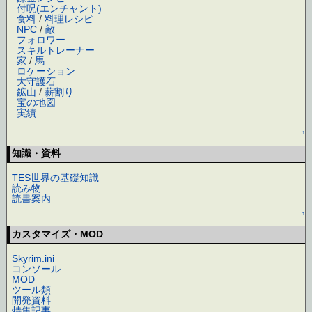
付呪(エンチャント)
食料
/
料理レシピ
NPC
/
敵
フォロワー
スキルトレーナー
家
/
馬
ロケーション
大守護石
鉱山
/
薪割り
宝の地図
実績
↑
知識・資料
TES世界の基礎知識
読み物
読書案内
↑
カスタマイズ・MOD
Skyrim.ini
コンソール
MOD
ツール類
開発資料
特集記事