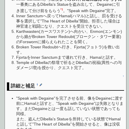
一番奥にあるDibella's Statueを盗み出して、Degaineに引
*1
き渡して分け前をもらう
。"Speak with Degaine"完了。
Inner Sanctumへ戻ってHamal(ハマル)と話し、罰を受ける
事を選択して"The Heart of Dibella"開始。拒否した場合は
神官達と戦闘になり、クエストを受注できない。
Karthwasten(カースワステン)へ向かい、Enmon(エンモン)
から娘がBroken Tower Redoubt(ブロークン・タワー要塞)
のForswornに捕らえられたことを聞く。
Broken Tower Redoubtへ行き、Fjorta(フョトラ)を救い出
す。
FjortaをInner Sanctumまで連れて行き、Hamalと話す。
Temple of Dibellaの祭壇で祈るとDibellaの祝福(異性への与
ダメージ増)を授かり、クエスト完了。
↑
詳細と補足
†
"Speak with Degaine"を完了させる前、像をDegaineに渡す
前にHamalと話すと、"Speak with Degaine"は失敗となりま
す。まだDegaineとは一度も話していない状態であっても
同様。
また、盗んだDibella's Statueを所持している状態でHamal
と話して"The Heart of Dibella"を開始させると、像は没収