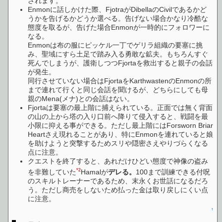
されます。
Enmonに話しかけた際、FjotraがDibellaのCivilであるかど
うかを告げるかどうか選べる。告げない場合かなり冷酷な
態度を取るが、告げた場合Enmonが一時的にフォロワーに
なる。
Enmonは布の服にピッケル一丁でゲリラ組織の要塞に挑
み、聖域にすら土足で踏み入る勇敢な鉱夫。もちろんすぐ
死んでしまうが、護衛しつつFjortaを救出すると親子の会話
が発生。
同行させていない場合はFjortaをKarthwastenのEnmonの所
まで連れて行くと同じ会話を聞けるが、どちらにしても母
親のMena(メナ)との会話はない。
Fjortaは要塞の最上階に捕えられている。正面では無く背面
の山の上から塔の入り口前へ降りて侵入すると、戦闘を最
小限に抑える事ができる。ただし最上階にはForsworn Briar
Heartさえ現れることがあり、特にEnmonを連れていると娘
を助けようと突撃するためスリや隠密さえやりづらくなる
点に注意。
クエストを終了すると、あれだけひどい態度で神像の盗み
*2
を非難していた
Hamalが
デレる。
100まで訓練できる付呪
のスキルトレーナーであるため、末永くお世話になるだろ
う。ただし商売をしないため払った金は取り戻しにくい点
に注意。
↑