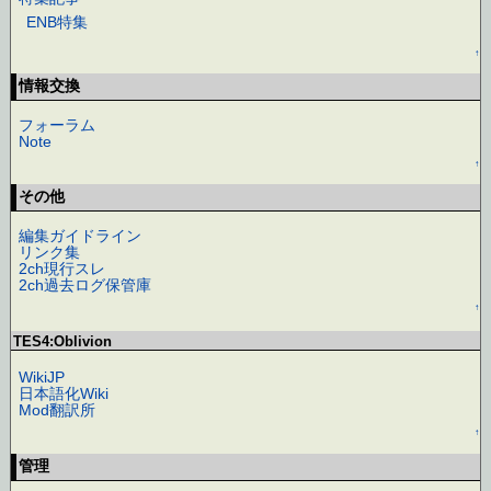
ENB特集
↑
情報交換
フォーラム
Note
↑
その他
編集ガイドライン
リンク集
2ch現行スレ
2ch過去ログ保管庫
↑
TES4:Oblivion
WikiJP
日本語化Wiki
Mod翻訳所
↑
管理