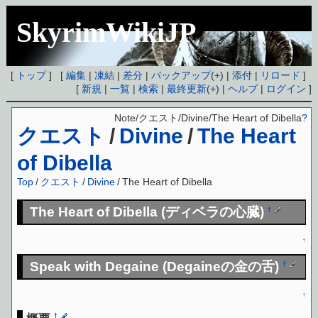
SkyrimWikiJP
[
トップ
] [
編集
|
凍結
|
差分
|
バックアップ
(
+
) |
添付
|
リロード
]
[
新規
|
一覧
|
検索
|
最終更新
(
+
) |
ヘルプ
|
ログイン
]
Note/クエスト/Divine/The Heart of Dibella
?
クエスト
/
Divine
/
The Heart
of Dibella
Top
/
クエスト
/
Divine
/
The Heart of Dibella
The Heart of Dibella (ディベラの心臓)
†
↑
Speak with Degaine (Degaineの金の舌)
†
↑
†