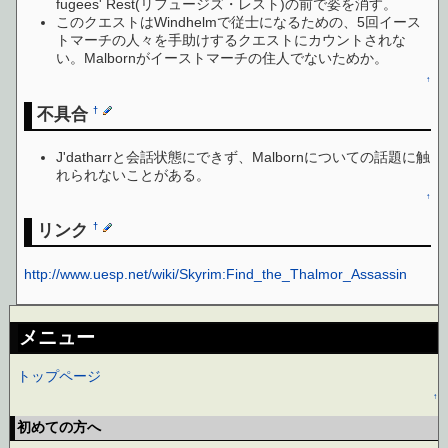
fugees' Rest(リフュージズ・レスト)の前で姿を消す。
このクエストはWindhelmで従士になるための、5回イース
トマーチの人々を手助けするクエストにカウントされな
い。Malbornがイーストマーチの住人でないためか。
↑
不具合
†
J'datharrと会話状態にできず、Malbornについての話題に触
れられないことがある。
↑
リンク
†
http://www.uesp.net/wiki/Skyrim:Find_the_Thalmor_Assassin
メニュー
トップページ
↑
初めての方へ