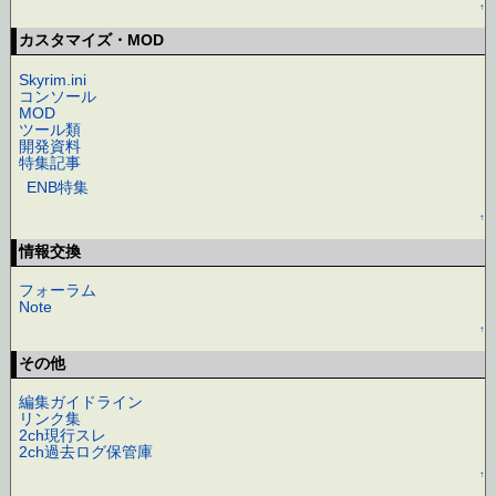
↑
カスタマイズ・MOD
Skyrim.ini
コンソール
MOD
ツール類
開発資料
特集記事
ENB特集
↑
情報交換
フォーラム
Note
↑
その他
編集ガイドライン
リンク集
2ch現行スレ
2ch過去ログ保管庫
↑