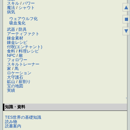
スキル
/
パワー
▲
魔法
/
シャウト
病気
■
ウェアウルフ化
吸血鬼化
武器
/
防具
▼
アーティファクト
錬金素材
錬金レシピ
付呪(エンチャント)
食料
/
料理レシピ
NPC
/
敵
フォロワー
スキルトレーナー
家
/
馬
ロケーション
大守護石
鉱山
/
薪割り
宝の地図
実績
↑
知識・資料
TES世界の基礎知識
読み物
読書案内