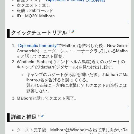
次クエスト：無し
報酬：250ゴールド
ID：MQ201Malborn
↑
クイックチュートリアル
†
"Diplomatic Immunity"
でMalbornを救出した後、New Gnisis
Cornerclub(ニューグニシス・コーナークラブ)にいるMalbo
rnと話してクエスト開始。
Windhelm Stables(ウィンドヘルム馬屋)近くのカジートの
キャンプでJ'datharr(ジダサール)を見つけ出し殺す。
キャンプのカジートから話を聞いた後、J'datharrにMa
lbornの名を告げると襲ってくる。
襲われる前に一方的に攻撃してもクエストの進行には
影響しない。
Malbornと話してクエスト完了。
↑
詳細と補足
†
クエスト完了後、MalbornはWindhelmを出て東に向かいRe