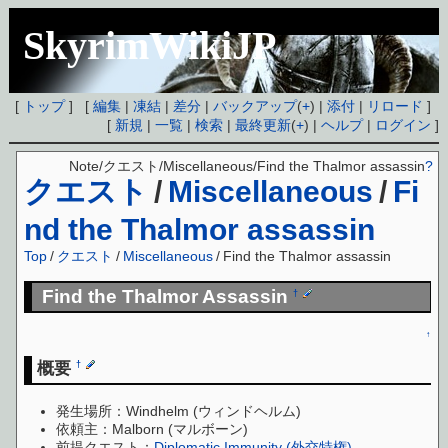
SkyrimWikiJP
[
トップ
] [
編集
|
凍結
|
差分
|
バックアップ
(
+
) |
添付
|
リロード
]
[
新規
|
一覧
|
検索
|
最終更新
(
+
) |
ヘルプ
|
ログイン
]
Note/クエスト/Miscellaneous/Find the Thalmor assassin
?
クエスト
/
Miscellaneous
/
Fi
nd the Thalmor assassin
Top
/
クエスト
/
Miscellaneous
/
Find the Thalmor assassin
Find the Thalmor Assassin
†
↑
概要
†
発生場所：Windhelm (ウィンドヘルム)
依頼主：Malborn (マルボーン)
前提クエスト：
Diplomatic Immunity (外交特権)